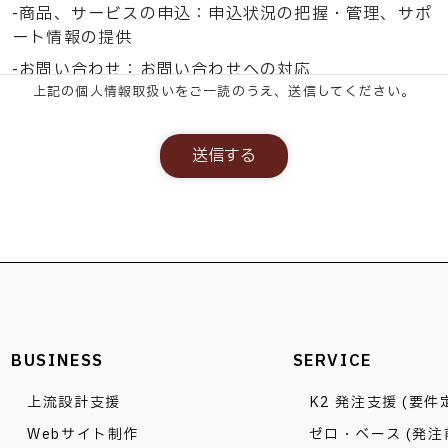
-商品、サービスの申込：申込状況の把握・管理、サポ
ート情報の提供
-お問い合わせ：お問い合わせへの対応
上記の個人情報取扱いをご一読のうえ、送信してください。
・お預かりする個人情報については、法令に基づく場
合や人の生命、身体又は財産の保護のために必要があ
る場合等を除き、事前の同意なく第三者提供はいたし
送信する
ません。
・お預かりする個人情報の全部または一部を、外部に
委託する場合がございます。その場合はお預かりした
個人情報を安全に保護できるよう委託先を監督致しま
す。
・お預かりしたご自身の個人情報に関する利用目的の
BUSINESS
SERVICE
通知、開示、内容の訂正・追加・削除、利用停止また
上流設計支援
K2 発注支援 (要件
は消去、第三者への提供の停止等に関する苦情、お問
い合わせにつきましては、下記ご相談窓口までご連絡
Webサイト制作
ゼロ・ベース (発注