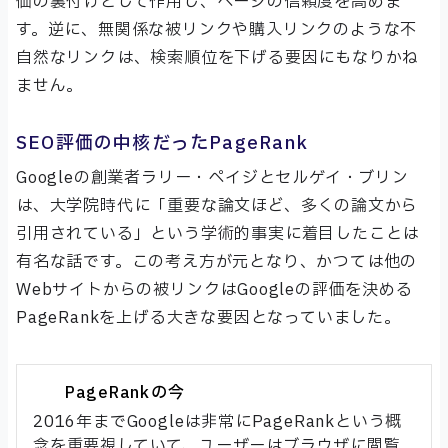
価の裏付けとして作用し、ページの信頼度を高めま
す。逆に、無関係な被リンクや購入リンクのような不
自然なリンクは、検索順位を下げる要因にもなりかね
ません。
SEO評価の中核だったPageRank
Googleの創業者ラリー・ペイジとセルゲイ・ブリン
は、大学院時代に「重要な論文ほど、多くの論文から
引用されている」という学術的事実に着目したことは
有名な話です。この考え方が元となり、かつては他の
Webサイトからの被リンクはGoogleの評価を決める
PageRankを上げる大きな要因となっていました。
PageRankの今
2016年までGoogleは非常にPageRankという概
念を重要視していて、ユーザーはブラウザに閲覧